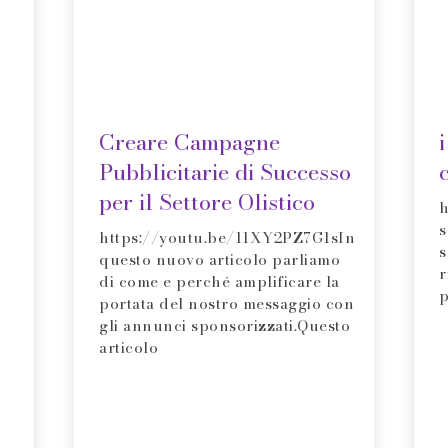
Creare Campagne
i
Pubblicitarie di Successo
per il Settore Olistico
s
https://youtu.be/11XY2PZ7G1sIn
s
questo nuovo articolo parliamo
r
di come e perché amplificare la
p
portata del nostro messaggio con
gli annunci sponsorizzati.Questo
articolo