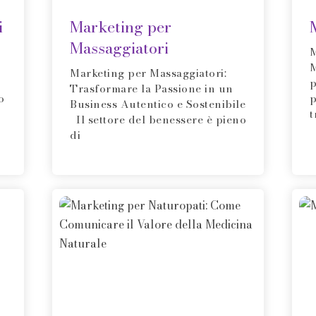
i
Marketing per
Massaggiatori
M
M
Marketing per Massaggiatori:
p
Trasformare la Passione in un
o
p
Business Autentico e Sostenibile
t
Il settore del benessere è pieno
di