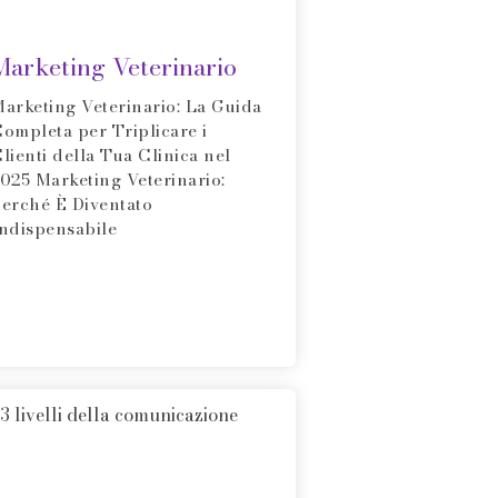
Marketing Veterinario
arketing Veterinario: La Guida
ompleta per Triplicare i
lienti della Tua Clinica nel
025 Marketing Veterinario:
erché È Diventato
ndispensabile