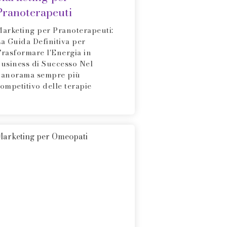
Pranoterapeuti
arketing per Pranoterapeuti:
a Guida Definitiva per
rasformare l'Energia in
usiness di Successo Nel
anorama sempre più
ompetitivo delle terapie