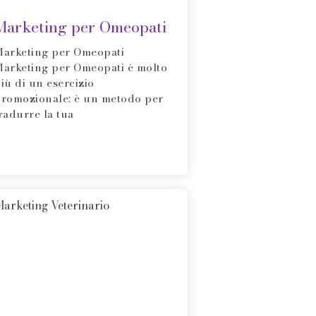
Marketing per Omeopati
arketing per Omeopati
arketing per Omeopati è molto
iù di un esercizio
romozionale: è un metodo per
radurre la tua