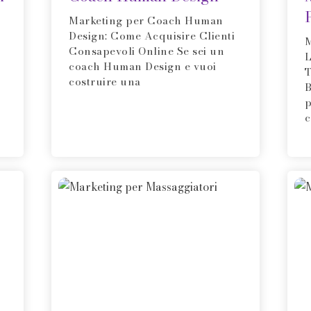
Marketing per Coach Human
Design: Come Acquisire Clienti
M
Consapevoli Online Se sei un
L
coach Human Design e vuoi
T
costruire una
B
p
c